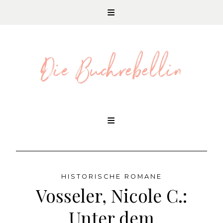
REZENSIONEN UND LITERATURNEWS
Skip
to
content
HISTORISCHE ROMANE
Vosseler, Nicole C.:
Unter dem