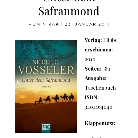
Safranmond
VON
NIRAK
|
23. JANUAR 2011
Verlag:
Lübbe
erschienen:
2010
Seiten:
584
Ausgabe:
Taschenbuch
ISBN:
3404164040
Klappentext: