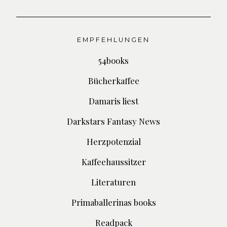
EMPFEHLUNGEN
54books
Bücherkaffee
Damaris liest
Darkstars Fantasy News
Herzpotenzial
Kaffeehaussitzer
Literaturen
Primaballerinas books
Readpack