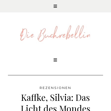
REZENSIONEN UND LITERATURNEWS
Skip
to
content
REZENSIONEN
Kaffke, Silvia: Das
Licht des Mondes