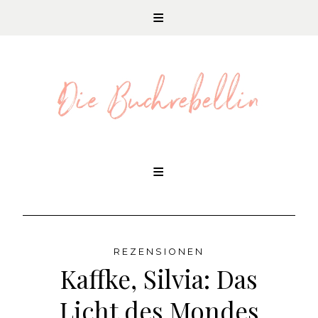
REZENSIONEN UND LITERATURNEWS
Skip
to
content
REZENSIONEN
Kaffke, Silvia: Das
Licht des Mondes