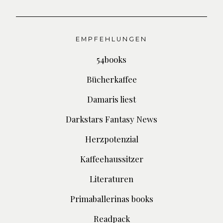
EMPFEHLUNGEN
54books
Bücherkaffee
Damaris liest
Darkstars Fantasy News
Herzpotenzial
Kaffeehaussitzer
Literaturen
Primaballerinas books
Readpack