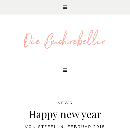
REZENSIONEN UND LITERATURNEWS
Skip
to
content
NEWS
Happy new year
VON
STEFFI
|
4. FEBRUAR 2018