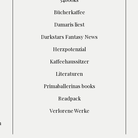
Bücherkaffee
Damaris liest
Darkstars Fantasy News
Herzpotenzial
Kaffeehaussitzer
Literaturen
Primaballerinas books
Readpack
Verlorene Werke
h