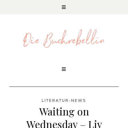
REZENSIONEN UND LITERATURNEWS
Skip
to
content
LITERATUR-NEWS
Waiting on
Wednesday – Liv