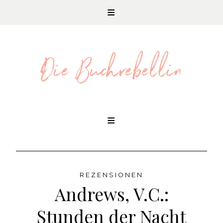
REZENSIONEN UND LITERATURNEWS
Skip
to
content
REZENSIONEN
Andrews, V.C.:
Stunden der Nacht