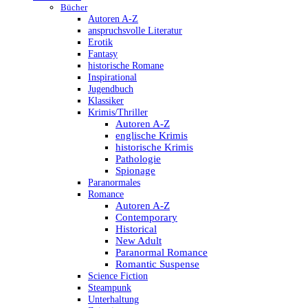
Bücher
Autoren A-Z
anspruchsvolle Literatur
Erotik
Fantasy
historische Romane
Inspirational
Jugendbuch
Klassiker
Krimis/Thriller
Autoren A-Z
englische Krimis
historische Krimis
Pathologie
Spionage
Paranormales
Romance
Autoren A-Z
Contemporary
Historical
New Adult
Paranormal Romance
Romantic Suspense
Science Fiction
Steampunk
Unterhaltung