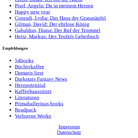
Pisel, Angela: Du in meinem Herzen
Happy new year
Conradi, Lydia: Das Haus der Granatäpfel
Gilman, David: Der ehrlose König
Gabaldon, Diana: Der Ruf der Trommel
Heitz, Markus: Des Teufels Gebetbuch
Empfehlungen
54books
Bücherkaffee
Damaris liest
Darkstars Fantasy News
Herzpotenzial
Kaffeehaussitzer
Literaturen
Primaballerinas books
Readpack
Verlorene Werke
Impressum
Datenschutz