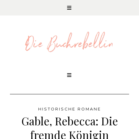
REZENSIONEN UND LITERATURNEWS
Skip
to
content
HISTORISCHE ROMANE
Gable, Rebecca: Die
fremde Königin