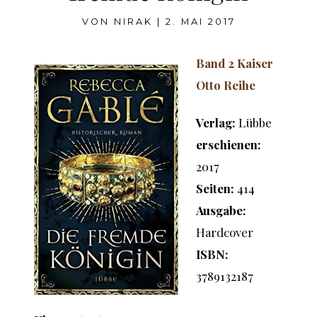
VON
NIRAK
|
2. MAI 2017
Band 2 Kaiser
Otto Reihe
Verlag:
Lübbe
erschienen:
2017
Seiten:
414
Ausgabe:
Hardcover
ISBN:
3789132187