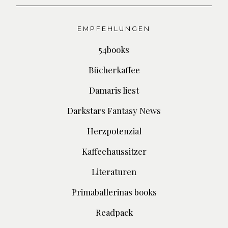
EMPFEHLUNGEN
54books
Bücherkaffee
Damaris liest
Darkstars Fantasy News
Herzpotenzial
Kaffeehaussitzer
Literaturen
Primaballerinas books
Readpack