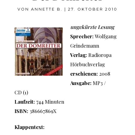
VON
ANNETTE B.
|
27. OKTOBER 2010
ungekürzte Lesung
Sprecher
:
Wolfgang
Grindemann
Verlag:
Radioropa
Hörbuchverlag
erschienen:
2008
Ausgabe:
MP3 /
CD (1)
Laufzeit:
744 Minuten
ISBN:
386667869X
Klappentext: