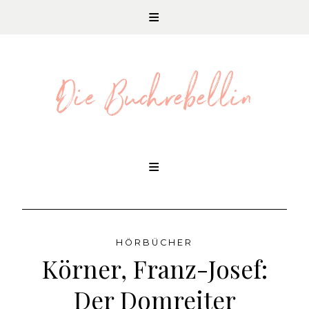
REZENSIONEN UND LITERATURNEWS
Skip
to
content
HÖRBÜCHER
Körner, Franz-Josef:
Der Domreiter