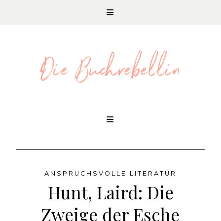
REZENSIONEN UND LITERATURNEWS
Skip
to
content
ANSPRUCHSVOLLE LITERATUR
Hunt, Laird: Die
Zweige der Esche