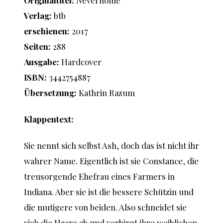
Originaltitel:
Neverhome
Verlag:
btb
erschienen:
2017
Seiten:
288
Ausgabe:
Hardcover
ISBN:
3442754887
Übersetzung:
Kathrin Razum
Klappentext:
Sie nennt sich selbst Ash, doch das ist nicht ihr
wahrer Name. Eigentlich ist sie Constance, die
treusorgende Ehefrau eines Farmers in
Indiana. Aber sie ist die bessere Schützin und
die mutigere von beiden. Also schneidet sie
sich die Haare ab und verbirgt ihre weiblichen