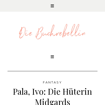
REZENSIONEN UND LITERATURNEWS
Skip
to
content
FANTASY
Pala, Ivo: Die Hüterin
Midgards