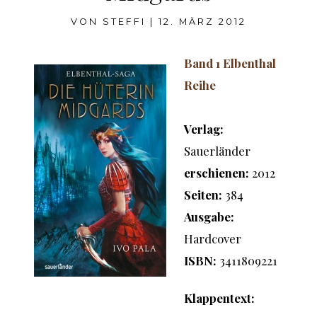
VON
STEFFI
|
12. MÄRZ 2012
Band 1 Elbenthal
Reihe
Verlag:
Sauerländer
erschienen:
2012
Seiten:
384
Ausgabe:
Hardcover
ISBN:
3411809221
Klappentext: