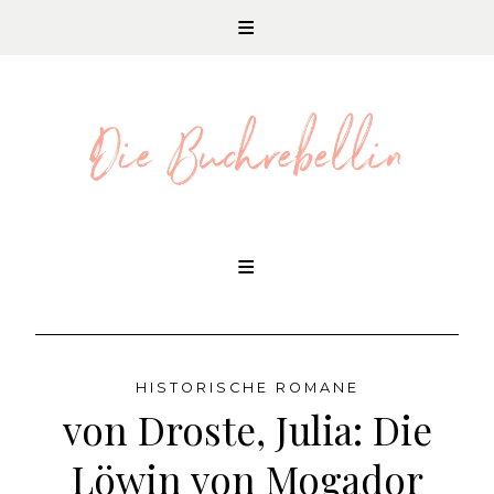
REZENSIONEN UND LITERATURNEWS
Skip
to
content
HISTORISCHE ROMANE
von Droste, Julia: Die
Löwin von Mogador