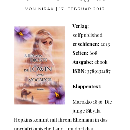
VON
NIRAK
|
17. FEBRUAR 2013
Verlag:
selfpublished
erschienen:
2013
Seiten:
608
Ausgabe:
ebook
ISBN:
3789132187
Klappentext:
Marokko 1836: Die
junge Sibylla
Hopkins kommt mit ihrem Ehemann in das
nordafrikanische Land, um dort das