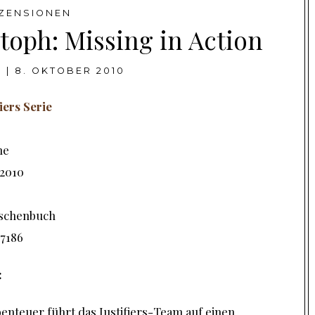
ZENSIONEN
toph: Missing in Action
I
|
8. OKTOBER 2010
iers Serie
ne
2010
schenbuch
7186
:
benteuer führt das Justifiers-Team auf einen