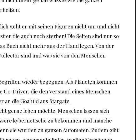
ich nicht mehr genau wusste wie die ganzen
h heißen.
erlich geht er mit seinen Figuren nicht um und nicht
sst er die auch noch sterben! Die Seiten sind nur so
das Buch nicht mehr aus der Hand legen. Von der
 Collector sind und was sie von den Menschen
 Begriffen wieder begegnen. Als Planeten kommen
ie Co-Driver, die den Verstand eines Menschen
r an die Goa`uld aus Stargate.
nicht gerne leben möchte. Menschen lassen sich
ssere kybernetische zu bekommen und manche
enn sie wurden zu ganzen Automaten. Zudem gibt
örpern, sogenannte Betas, in allen Variationen.