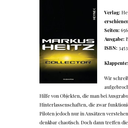
Verlag:
He
erschiene
Seiten:
65
Ausgabe:
ISBN:
3453
Klappente
Wir schreib
aufgebroch
Hilfe von Objekten, die man bei Ausgrab
Hinterlassenschaften, die zwar funktion
Piloten jedoch nur in Ansätzen verstehen
denkbar chaotisch. Doch dann treffen di