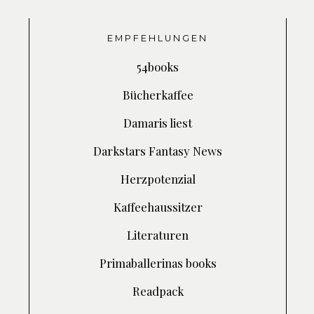
EMPFEHLUNGEN
54books
Bücherkaffee
Damaris liest
Darkstars Fantasy News
Herzpotenzial
Kaffeehaussitzer
Literaturen
Primaballerinas books
Readpack