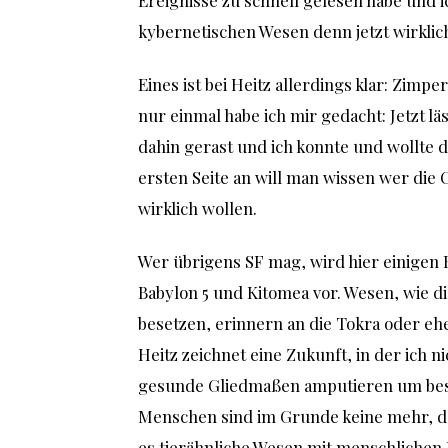
Ereignisse zu schnell gelesen habe und 
kybernetischen Wesen denn jetzt wirklic
Eines ist bei Heitz allerdings klar: Zimp
nur einmal habe ich mir gedacht: Jetzt lä
dahin gerast und ich konnte und wollte 
ersten Seite an will man wissen wer die
wirklich wollen.
Wer übrigens SF mag, wird hier einigen
Babylon 5 und Kitomea vor. Wesen, wie d
besetzen, erinnern an die Tokra oder ehe
Heitz zeichnet eine Zukunft, in der ich 
gesunde Gliedmaßen amputieren um be
Menschen sind im Grunde keine mehr, d
es tierähnliche Wesen mit menschlichen K