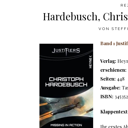
RE
Hardebusch, Chris
VON
STEFF
Band 1 Justif
Verlag:
Hey
erschienen:
Seiten:
448
Ausgabe:
Ta
ISBN:
345352
Klappentext
Ihr erstes A