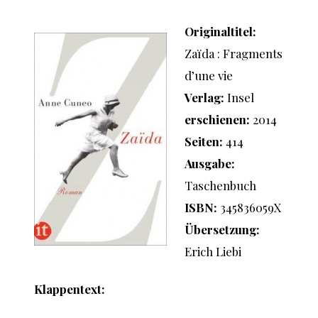
Originaltitel:
Zaïda : Fragments
d’une vie
Verlag:
Insel
erschienen:
2014
Seiten:
414
Ausgabe:
Taschenbuch
ISBN:
345836059X
Übersetzung:
Erich Liebi
Klappentext: