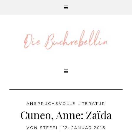
REZENSIONEN UND LITERATURNEWS
Skip
to
content
ANSPRUCHSVOLLE LITERATUR
Cuneo, Anne: Zaïda
VON
STEFFI
|
12. JANUAR 2015