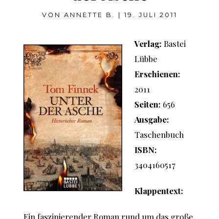
VON
ANNETTE B.
|
19. JULI 2011
Verlag:
Bastei
Lübbe
Erschienen:
2011
Seiten:
656
Ausgabe:
Taschenbuch
ISBN:
3404160517
Klappentext:
Ein faszinierender Roman rund um das große