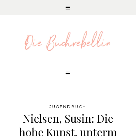
REZENSIONEN UND LITERATURNEWS
Skip
to
content
JUGENDBUCH
Nielsen, Susin: Die
hohe Kunst, unterm