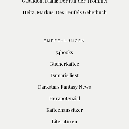
Gabaldon, Diana: Der Ruf der Trommel
Heitz, Markus: Des Teufels Gebetbuch
EMPFEHLUNGEN
54books
Bücherkaffee
Damaris liest
Darkstars Fantasy News
Herzpotenzial
Kaffeehaussitzer
Literaturen