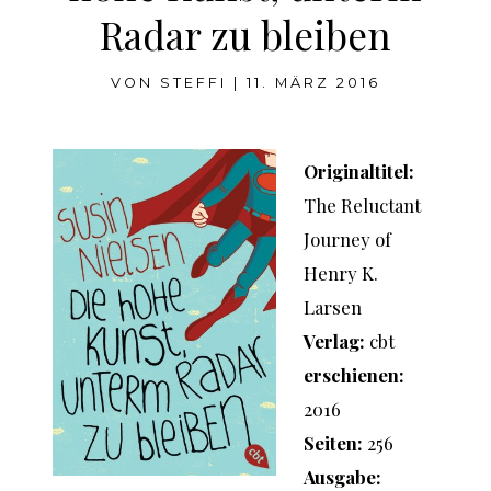
Radar zu bleiben
VON
STEFFI
|
11. MÄRZ 2016
Originaltitel:
The Reluctant
Journey of
Henry K.
Larsen
Verlag:
cbt
erschienen:
2016
Seiten:
256
Ausgabe: