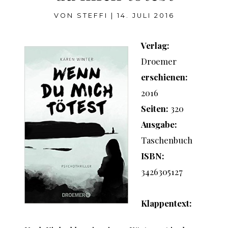
VON
STEFFI
|
14. JULI 2016
Verlag:
Droemer
erschienen:
2016
Seiten:
320
Ausgabe:
Taschenbuch
ISBN:
3426305127
Klappentext: