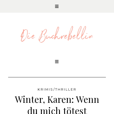
REZENSIONEN UND LITERATURNEWS
Skip
to
content
KRIMIS/THRILLER
Winter, Karen: Wenn
du mich tötest