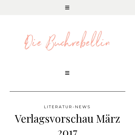
REZENSIONEN UND LITERATURNEWS
Skip
to
content
LITERATUR-NEWS
Verlagsvorschau März
2017