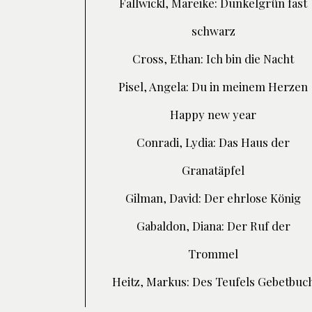
Fallwickl, Mareike: Dunkelgrün fast
schwarz
Cross, Ethan: Ich bin die Nacht
Pisel, Angela: Du in meinem Herzen
Happy new year
Conradi, Lydia: Das Haus der
Granatäpfel
Gilman, David: Der ehrlose König
Gabaldon, Diana: Der Ruf der
Trommel
Heitz, Markus: Des Teufels Gebetbuc