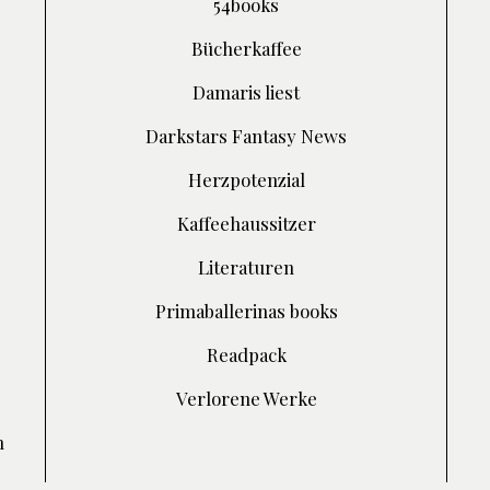
54books
Bücherkaffee
Damaris liest
Darkstars Fantasy News
Herzpotenzial
Kaffeehaussitzer
Literaturen
Primaballerinas books
Readpack
Verlorene Werke
h