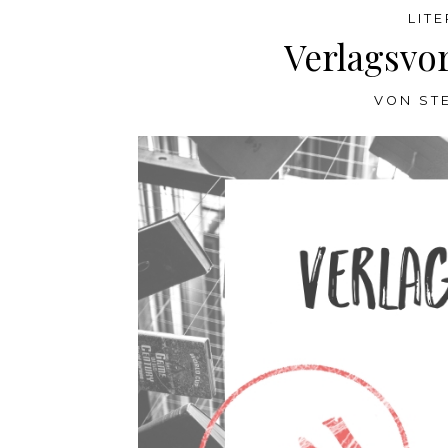
LIT
Verlagsvo
VON
ST