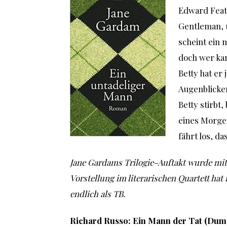
Edward Feat
Gentleman, u
scheint ein 
doch wer kan
Betty hat er
Augenblicke
Betty stirbt
eines Morgen
fährt los, d
Jane Gardams Trilogie-Auftakt wurde mit 
Vorstellung im literarischen Quartett ha
endlich als TB.
Richard Russo: Ein Mann der Tat (Dum