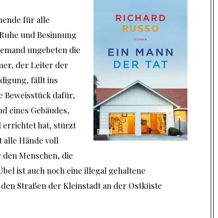
ende für alle
r Ruhe und Besinnung
te jemand ungebeten die
er, der Leiter der
digung, fällt ins
ge Beweisstück dafür,
and eines Gebäudes,
rrichtet hat, stürzt
 alle Hände voll
r den Menschen, die
Übel ist auch noch eine illegal gehaltene
den Straßen der Kleinstadt an der Ostküste