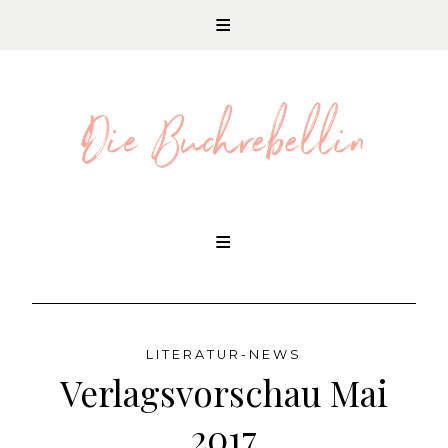
REZENSIONEN UND LITERATURNEWS
Skip
to
content
LITERATUR-NEWS
Verlagsvorschau Mai
2017