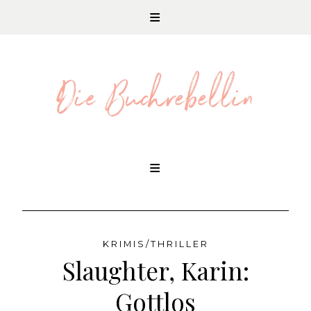
REZENSIONEN UND LITERATURNEWS
Skip
to
content
KRIMIS/THRILLER
Slaughter, Karin:
Gottlos